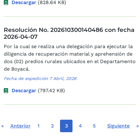
Descargar
(828.64 KB)
Resolución No. 202610300140486 con fecha
2026-04-07
Por la cual se realiza una delegación para ejecutar la
diligencia de recuperación material y aprehensión de
dos (02) predios rurales ubicados en el Departamento
de Boyacá.
Fecha de expedición 7 Abril, 2026
Descargar
(797.42 KB)
Paginación
Primera página
Página anterior
Página
Página
Página actual
Página
Página
Siguiente pág
Ú
«
Anterior
1
2
3
4
5
Siguiente
»
…