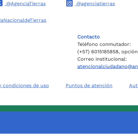
@AgenciaTierras
@agenciatierras
aNacionaldeTierras
Contacto
Teléfono conmutador:
(+57) 6015185858, opción
Correo institucional:
atencionalciudadano@an
 y condiciones de uso
Puntos de atención
Aut