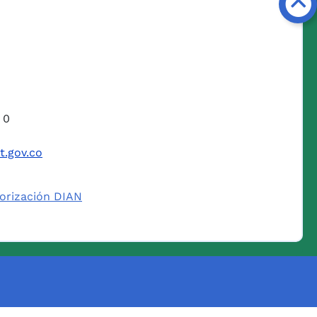
 0
t.gov.co
orización DIAN