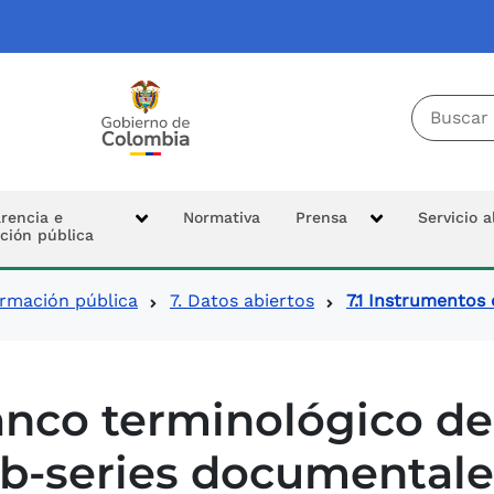
Buscador 
Tierras
Logo Colombia Potencia de la Vida
cipal
rencia e
Normativa
Prensa
Servicio 
ción pública
n
ormación pública
7. Datos abiertos
7.1 Instrumentos 
nsparencia
nco terminológico de t
b-series documentale