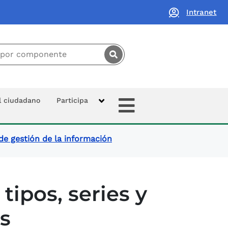
Intranet
principal:
Extras
al ciudadano
Participa
de gestión de la información
ipos, series y
s