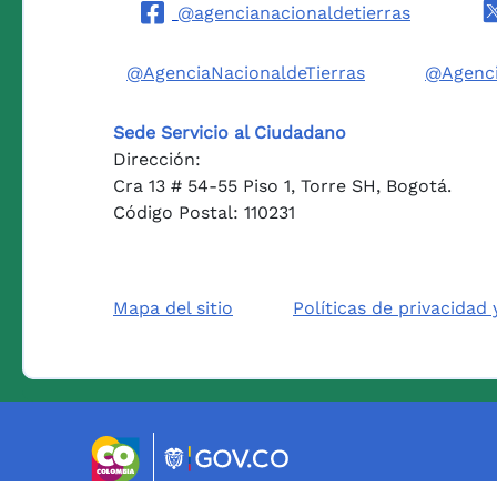
@agencianacionaldetierras
@AgenciaNacionaldeTierras
@Agenci
Sede Servicio al Ciudadano
Dirección:
Cra 13 # 54-55 Piso 1, Torre SH, Bogotá.
Código Postal: 110231
Mapa del sitio
Políticas de privacidad