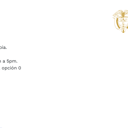
bia.
m a 5pm.
, opción 0