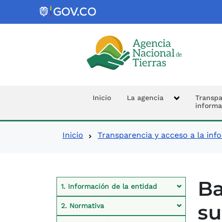
Logo de la Agencia Nacional de 
Navegación prin
Inicio
La agencia
Transpa
informa
Ruta de navegació
Inicio
Transparencia y acceso a la inf
Contexto Ley de Tra
Ba
1. Información de la entidad
su
2. Normativa