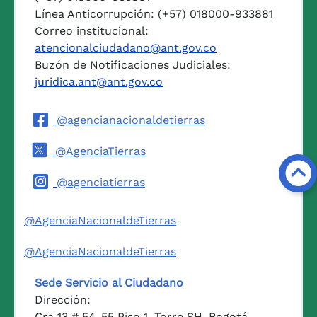
Línea Anticorrupción: (+57) 018000-933881
Correo institucional:
atencionalciudadano@ant.gov.co
Buzón de Notificaciones Judiciales:
juridica.ant@ant.gov.co
@agencianacionaldetierras
@AgenciaTierras
@agenciatierras
@AgenciaNacionaldeTierras
@AgenciaNacionaldeTierras
Sede Servicio al Ciudadano
Dirección:
Cra 13 # 54-55 Piso 1, Torre SH, Bogotá.