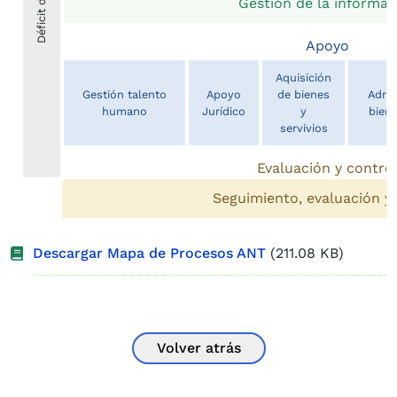
Gestión de la informac
Apoyo
Aquisición
Gestión talento
Apoyo
de bienes
Admin
humano
Jurídico
y
biene
servivios
Evaluación y contro
Seguimiento, evaluación y
Descargar Mapa de Procesos ANT
(211.08 KB)
Volver atrás