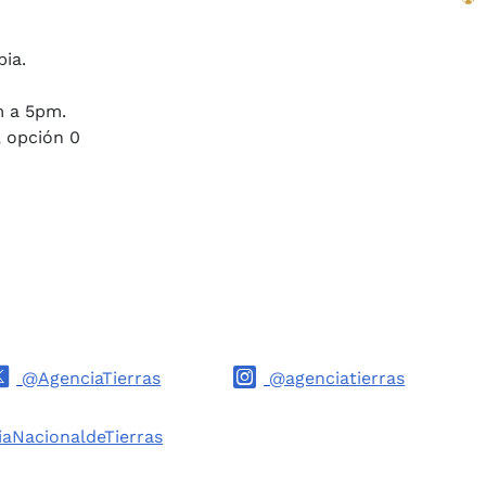
bia.
m a 5pm.
, opción 0
@AgenciaTierras
@agenciatierras
aNacionaldeTierras