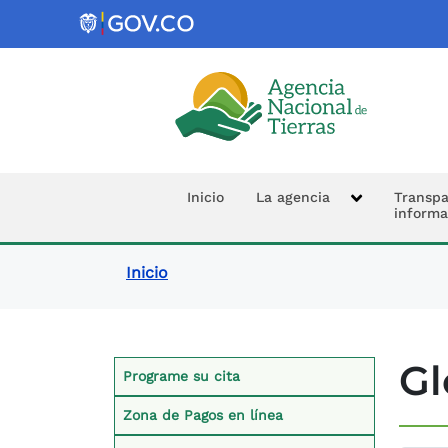
Logo de la Agencia Nacional de 
Navegación prin
Inicio
La agencia
Transpa
informa
Ruta de navegació
Inicio
Contexto Servicio a
Gl
Programe su cita
Zona de Pagos en línea