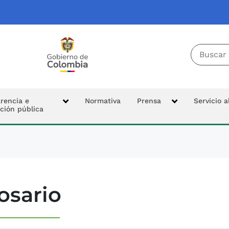
Buscador 
Tierras
Logo Colombia Potencia de la Vida
cipal
rencia e
Normativa
Prensa
Servicio 
ción pública
n
l Ciudadano
osario