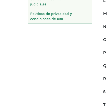
L
judiciales
M
Políticas de privacidad y
condiciones de uso
N
O
P
Q
R
S
T