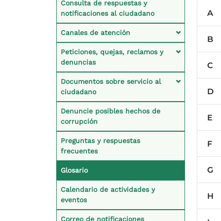
Consulta de respuestas y
A
notificaciones al ciudadano
Canales de atención
B
Peticiones, quejas, reclamos y
denuncias
C
Documentos sobre servicio al
D
ciudadano
Denuncie posibles hechos de
E
corrupción
Preguntas y respuestas
F
frecuentes
G
Glosario
Calendario de actividades y
H
eventos
Correo de notificaciones