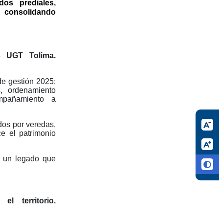
dos prediales,
, consolidando
– UGT Tolima.
de gestión 2025:
, ordenamiento
ompañamiento a
idos por veredas,
ce el patrimonio
z, un legado que
l territorio.