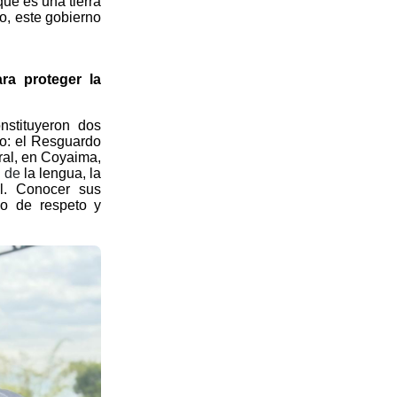
que es una tierra
o, este gobierno
ra proteger la
nstituyeron dos
ao: el Resguardo
oral, en Coyaima,
n de
la lengua, la
l.
Conocer sus
io de respeto y