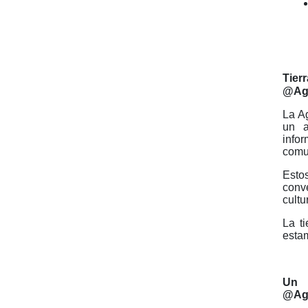
Tier
@Age
La A
un a
info
comu
Estos
conve
cultu
La t
esta
Un 
@Age