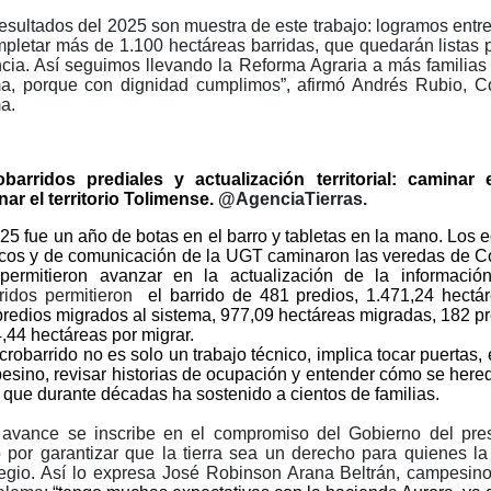
esultados del 2025 son muestra de este trabajo: logramos entre
pletar más de 1.100 hectáreas barridas, que quedarán listas p
ncia. Así seguimos llevando la Reforma Agraria a más familia
ma, porque con dignidad cumplimos”, afirmó Andrés Rubio, 
a.
obarridos prediales y actualización territorial: camina
ar el territorio Tolimense.
@AgenciaTierras.
25 fue un año de botas en el barro y tabletas en la mano. Los 
dicos y de comunicación de la UGT caminaron las veredas de 
permitieron avanzar en la actualización de la informació
rridos permitieron
el barrido de 481 predios, 1.471,24 hectár
redios migrados al sistema, 977,09 hectáreas migradas, 182 pr
,44 hectáreas por migrar.
crobarrido no es solo un trabajo técnico, implica tocar puertas
esino, revisar historias de ocupación y entender cómo se her
a que durante décadas ha sostenido a cientos de familias.
 avance se inscribe en el compromiso del Gobierno del pre
 por garantizar que la tierra sea un derecho para quienes la
legio. Así lo expresa José Robinson Arana Beltrán, campesino