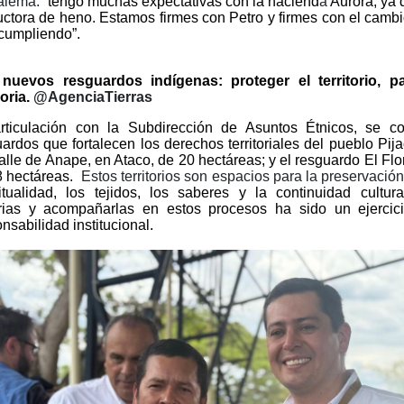
alema:
“tengo muchas expectativas con la haciend
a
Aurora, ya 
ctora de heno. Estamos firmes con Petro y firmes con el cambi
 cumpliendo”.
nuevos resguardos indígenas: proteger el territorio, pa
ria.
@AgenciaTierras
rticulación con la Subdirección de Asuntos Étnicos, se co
ardos que fortalecen los derechos territoriales del pueblo Pij
alle de Anape, en Ataco, de 20 hectáreas; y el resguardo El Fl
8 hectáreas.
Estos territorios son espacios para la preservació
itualidad, los tejidos, los saberes y la continuidad cultura
orias y acompañarlas en estos procesos ha sido un ejercic
nsabilidad institucional.