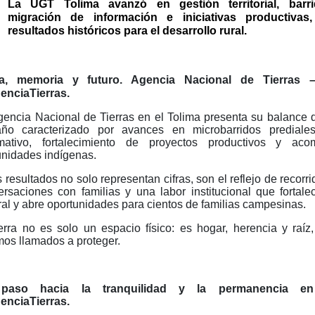
La UGT Tolima avanzó en gestión territorial, barri
migración de información e iniciativas productivas
resultados históricos para el desarrollo rural.
ra, memoria y futuro. Agencia Nacional de Tierras 
nciaTierras.
gencia Nacional de Tierras en el Tolima presenta su balance 
ño caracterizado por avances en microbarridos prediales
rmativo, fortalecimiento de proyectos productivos y ac
nidades indígenas.
 resultados no solo representan cifras, son el reflejo de recorr
rsaciones con familias y una labor institucional que fortale
ral y abre oportunidades para cientos de familias campesinas.
ierra no es solo un espacio físico: es hogar, herencia y raí
mos llamados a proteger.
paso hacia la tranquilidad y la permanencia en e
nciaTierras.