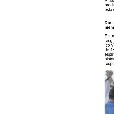
Amb
produ
está
Dos 
memo
En a
resgu
Ico V
de 4
espir
hist
respo