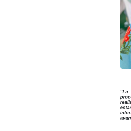
“La 
proc
real
esta
info
avanz