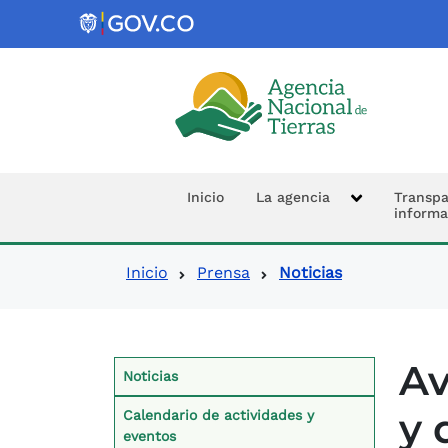
Logo de la Agencia Nacional de 
Navegación prin
Inicio
La agencia
Transpa
informa
Ruta de navegació
Inicio
Prensa
Noticias
Contexto Prensa
Av
Noticias
y 
Calendario de actividades y
eventos