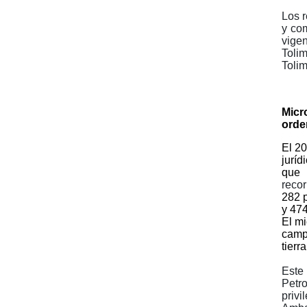
Los r
y com
vige
Toli
Tolim
Micr
orden
El 20
jurí
que 
reco
282 p
y 474
El mi
camp
tierr
Este
Petro
privi