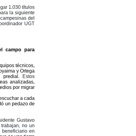
gar 1.030 títulos
ara la siguiente
s campesinas del
Coordinador UGT
r el campo para
equipos técnicos,
Coyaima y Ortega
n predial.
Estos
eas analizadas,
edios por migrar
, escuchar a cada
edó un pedazo de
sidente Gustavo
 trabajan, no un
 beneficiario en