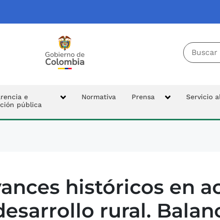
Buscador 
Tierras
Logo Colombia Potencia de la Vida
cipal
rencia e
Normativa
Prensa
Servicio 
ción pública
n
ances históricos en ac
desarrollo rural. Bala