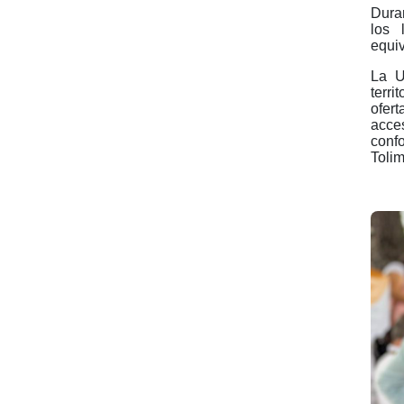
Duran
los 
equiv
La U
terri
ofert
acces
conf
Tolim