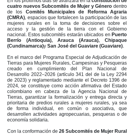
En los próximos días se avanzará en la
constitución de
cuatro nuevos Subcomités de Mujer y Género
dentro
de los
Comités Municipales de Reforma Agraria
(CMRA)
, espacios que fortalecen la participación de las
mujeres rurales en la toma de decisiones sobre el
acceso y la gestión de la tierra con el Gobierno
nacional. Estos subcomités estarán ubicados en
Puerto
Berrío (Antioquia), Arauca (Arauca), Chipaque
(Cundinamarca)
y
San José del Guaviare (Guaviare)
.
En el marco del Programa Especial de Adjudicación de
Tierras para Mujeres Rurales, Campesinas y Pesqueras
creado en cumplimiento del Plan Nacional de
Desarrollo 2022–2026 (artículo 341 del de la Ley 2294
de 2023) y reglamentado mediante el Decreto 1396 de
2024, se constituye como acción afirmativa del Estado
colombiano en cabeza de la Agencia Nacional de
Tierras, garantizar la formalización y entrega directa y
prioritaria de predios rurales a mujeres rurales, ya sea
de forma individual, en común o asociativa, que
desarrollen actividades agropecuarias, pesqueras o de
economía solidaria.
Con la conformación de
26 Subcomités de Mujer Rural