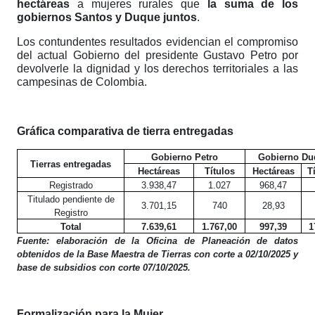
hectáreas
a mujeres rurales que
la suma de los
gobiernos Santos y Duque juntos
.
Los contundentes resultados evidencian el compromiso
del actual Gobierno del presidente Gustavo Petro por
devolverle la dignidad y los derechos territoriales a las
campesinas de Colombia.
Gráfica comparativa de tierra entregadas
Gobierno Petro
Gobierno Du
Tierras entregadas
Hectáreas
Títulos
Hectáreas
T
Registrado
3.938,47
1.027
968,47
Titulado pendiente de
3.701,15
740
28,93
Registro
Total
7.639,61
1.767,00
997,39
1
Fuente: elaboración de la Oficina de Planeación de datos
obtenidos de la Base Maestra de Tierras con corte a 02/10/2025 y
base de subsidios con corte 07/10/2025.
Formalización para la Mujer