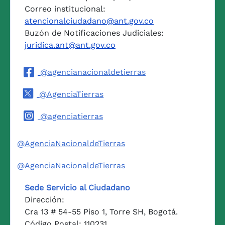
Correo institucional:
atencionalciudadano@ant.gov.co
Buzón de Notificaciones Judiciales:
juridica.ant@ant.gov.co
@agencianacionaldetierras
@AgenciaTierras
@agenciatierras
@AgenciaNacionaldeTierras
@AgenciaNacionaldeTierras
Sede Servicio al Ciudadano
Dirección:
Cra 13 # 54-55 Piso 1, Torre SH, Bogotá.
Código Postal: 110231