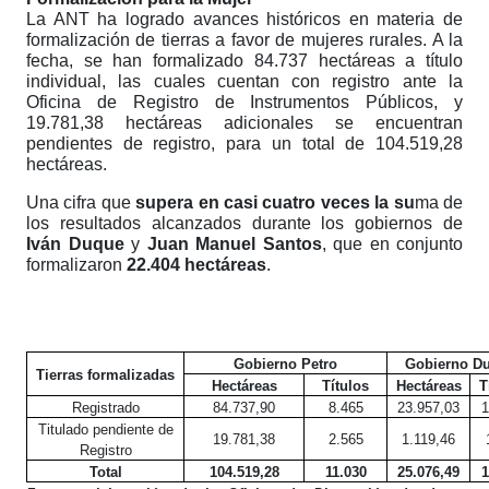
La ANT
ha logrado avances históricos en materia de
formalización de tierras a favor de mujeres rurales. A la
fecha, se han formalizado 84.737 hectáreas a título
individual, las cuales cuentan con registro ante la
Oficina de Registro de Instrumentos Públicos, y
19.781,38 hectáreas adicionales se encuentran
pendientes de registro, para un total de 104.519,28
hectáreas.
Una cifra que
supera en casi cuatro veces la su
ma de
los resultados alcanzados durante los gobiernos de
Iván Duque
y
Juan Manuel Santos
, que en conjunto
formalizaron
22.404 hectáreas
.
Gobierno Petro
Gobierno D
Tierras formalizadas
Hectáreas
Títulos
Hectáreas
T
Registrado
84.737,90
8.465
23.957,03
1
Titulado pendiente de
19.781,38
2.565
1.119,46
Registro
Total
104.519,28
11.030
25.076,49
1