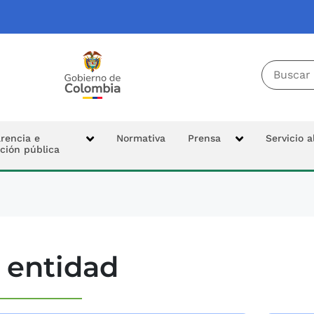
Buscador 
Tierras
Logo Colombia Potencia de la Vida
cipal
rencia e
Normativa
Prensa
Servicio 
ción pública
n
 entidad