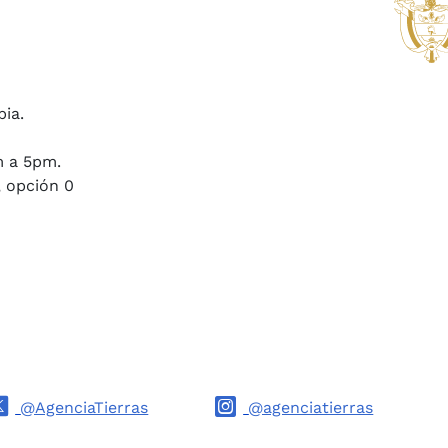
bia.
m a 5pm.
, opción 0
@AgenciaTierras
@agenciatierras