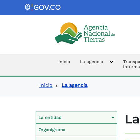
Logo de la Agencia Nacional de 
Navegación prin
Inicio
La agencia
Transpa
informa
Ruta de navegació
Inicio
La agencia
Conexto Agencia
La
La entidad
Organigrama